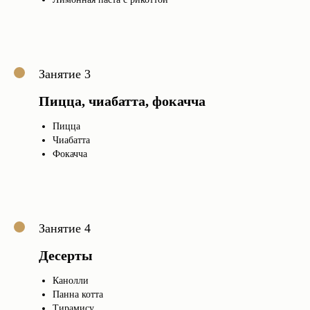
Занятие 3
Пицца, чиабатта, фокачча
Пицца
Чиабатта
Фокачча
Занятие 4
Десерты
Канолли
Панна котта
Тирамису