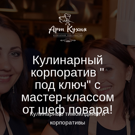
Кулинарный
корпоратив "
под ключ" с
мастер-классом
от шеф повара!
Кулинарные тимбилдинги и
корпоративы