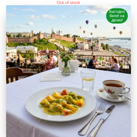
Out of stock
Выгодно
билет на
двоих!