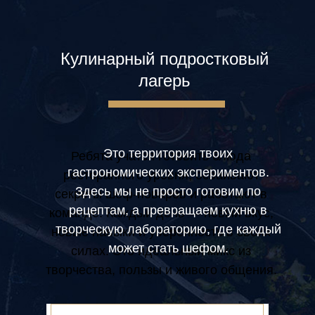
Кулинарный подростковый
лагерь
Это территория твоих
Ребята учатся готовить блюда
гастрономических экспериментов.
ресторанного уровня, осваивают
Здесь мы не просто готовим по
секреты шеф-поваров и работают в
рецептам, а превращаем кухню в
команде. Каждый день — новый вкус,
творческую лабораторию, где каждый
новые навыки и уверенность в своих
может стать шефом.
силах. Это идеальный микс из
творчества, пользы и живого общения.