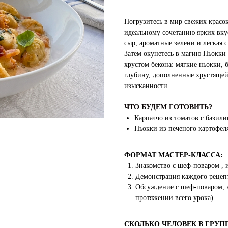
Погрузитесь в мир свежих красок
идеальному сочетанию ярких вк
сыр, ароматные зелени и легкая 
Затем окунетесь в магию Ньокки 
хрустом бекона: мягкие ньокки,
глубину, дополненные хрустящей 
изысканности
ЧТО БУДЕМ ГОТОВИТЬ?
Карпаччо из томатов с базил
Ньокки из печеного картофеля
ФОРМАТ МАСТЕР-КЛАССА:
Знакомство с шеф-поваром , 
Демонстрация каждого рецепт
Обсуждение с шеф-поваром, в
протяжении всего урока).
СКОЛЬКО ЧЕЛОВЕК В ГРУП