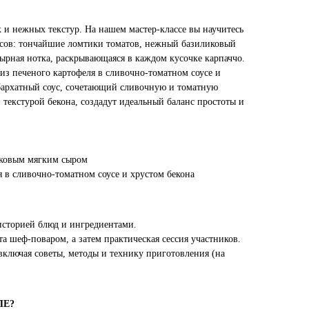
 и нежных текстур. На нашем мастер-классе вы научитесь
усов: тончайшие ломтики томатов, нежный базиликовый
сырная нотка, раскрывающаяся в каждом кусочке карпаччо.
из печеного картофеля в сливочно-томатном соусе и
 бархатный соус, сочетающий сливочную и томатную
текстурой бекона, создадут идеальный баланс простоты и
иковым мягким сыром
 в сливочно-томатном соусе и хрустом бекона
историей блюд и ингредиентами.
а шеф-поваром, а затем практическая сессия участников.
ключая советы, методы и технику приготовления (на
ПЕ?