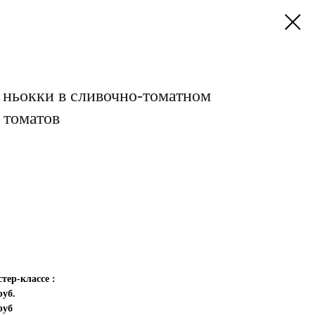
 ньокки в сливочно-томатном
 томатов
тер-классе :
руб.
руб