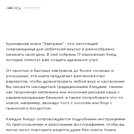
1990,00
3000,00
р.
р.
ДОБАВИТЬ В КОРЗИНУ
Кулинарная книга "Завтраки" - это настоящий
сокровищница для любителей вкусно и разнообразно
начинать свой день. В ней собраны 17 изысканных блюд,
которые помогут вам создать идеальное утро.
От простых и быстрых завтраков до более сложных и
роскошных, эта книга предлагает вам множество
вариантов, чтобы удовлетворить любой вкус и настроение.
Вы сможете насладиться традиционными блюдами, такими
как творожная запеканка или молочная рисовая каша с
карамелизованным бананом, а также попробовать что-то
новое, например, авокадо-тост с лососем или боул с
гранолой и йогурстом.
Каждое блюдо сопровождается подробными инструкциями
по приготовлению и красочными фотографиями, чтобы вы
могли легко повторить рецепты даже без опыта. Книга