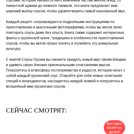
соусами, которые являются неотъемлемой частью многих блюд. От
пикантной аджики до нежного ткемали, эта книга предлагает вам
широкий выбор соусов, чтобы удовлетворить самый изысканный вкус.
Каждый рецепт сопровождается подробными инструкциями по
приготовлению и красочными фотографиями, чтобы вы могли легко
повторить соусы даже без опыта. Книга также содержит интересные
факты о грузинской кухне, традициях и особенностях приготовления
соусов, чтобы вы могли лучше понять и полюбить эту уникальную
культуру.
С книгой Соусы Грузии вы сможете придать новый вкус своим блюдам
и удивить своих близких оригинальными сочетаниями вкусов.
Погрузитесь в атмосферу гостеприимства и радости, которую несет с
собой каждый грузинский соус. Откройте для себя новые сочетания
специй и ингредиентов, насладитесь каждой ложкой и погрузитесь в
волшебный мир грузинских соусов.
СЕЙЧАС СМОТРЯТ:
Выгодно
Билет на
двоих!